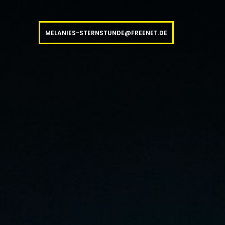
MELANIES-STERNSTUNDE@FREENET.DE