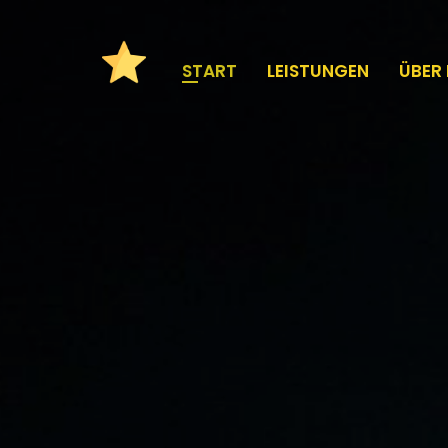
START
LEISTUNGEN
ÜBER