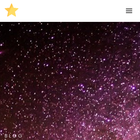
START
LEISTUNGEN
ÜBER MICH
BEITRÄGE
MELANIES-STERNSTUNDE@FREENET.DE
BLOG